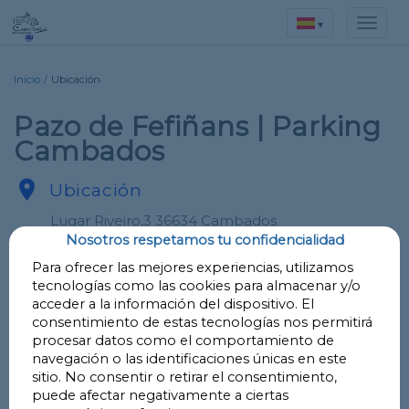
▾
Inicio
/
Ubicación
Pazo de Fefiñans | Parking
Cambados

Ubicación
Lugar Riveiro,3 36634 Cambados
Nosotros respetamos tu confidencialidad
Para ofrecer las mejores experiencias, utilizamos

LAT
42.52828675223005
tecnologías como las cookies para almacenar y/o
LNG
-8.812486849447053
acceder a la información del dispositivo. El
consentimiento de estas tecnologías nos permitirá
procesar datos como el comportamiento de
Llévame
navegación o las identificaciones únicas en este
sitio. No consentir o retirar el consentimiento,
puede afectar negativamente a ciertas